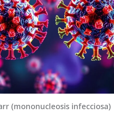
arr (mononucleosis infecciosa)