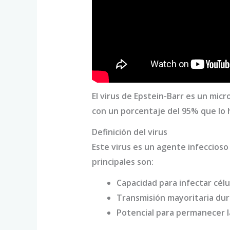
El virus de Epstein-Barr es un mic
con un porcentaje del 95% que lo 
Definición del virus
Este virus es un agente infeccioso
principales son:
Capacidad para infectar cél
Transmisión mayoritaria dura
Potencial para permanecer 