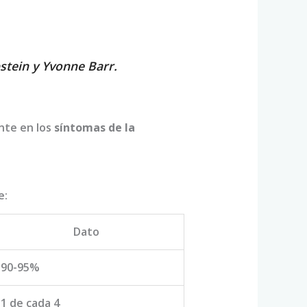
pstein y Yvonne Barr.
nte en los
síntomas de la
e:
Dato
90-95%
1 de cada 4