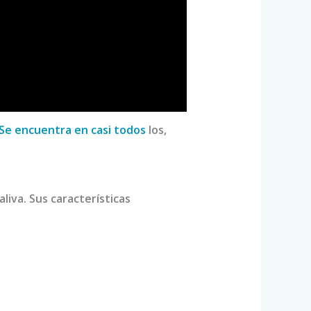
Se encuentra en casi todos
los,
liva. Sus características