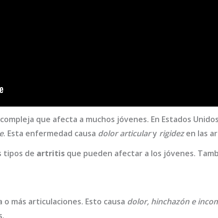
compleja que afecta a muchos jóvenes. En Estados Unidos
e
. Esta enfermedad causa
dolor articular
y
rigidez
en las ar
s tipos de
artritis
que pueden afectar a los jóvenes. Tamb
 o más articulaciones. Esto causa
dolor, hinchazón e inc
s.