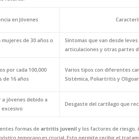
encia en Jóvenes
Caracterí
 mujeres de 30 años o
Síntomas que van desde leves 
articulaciones y otras partes 
os por cada 100,000
Varios tipos con diferentes car
s de 16 años
Sistémica, Poliartritis y Oligoar
 a jóvenes debido a
Desgaste del cartílago que re
o excesivo
rentes formas de
artritis juvenil
y los factores de riesgo. 
nóstico temprano
es crucial. Esto permite recibir el trat