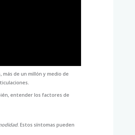
, más de un millón y medio de
ticulaciones.
ién, entender los factores de
omodidad
. Estos síntomas pueden