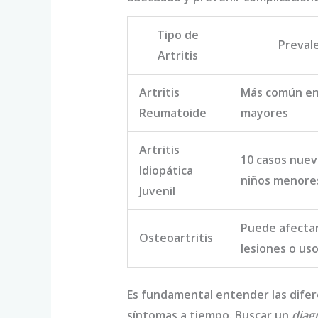
Tipo de
Preval
Artritis
Artritis
Más común en
Reumatoide
mayores
Artritis
10 casos nuev
Idiopática
niños menore
Juvenil
Puede afectar
Osteoartritis
lesiones o us
Es fundamental entender las dife
síntomas a tiempo. Buscar un
diag