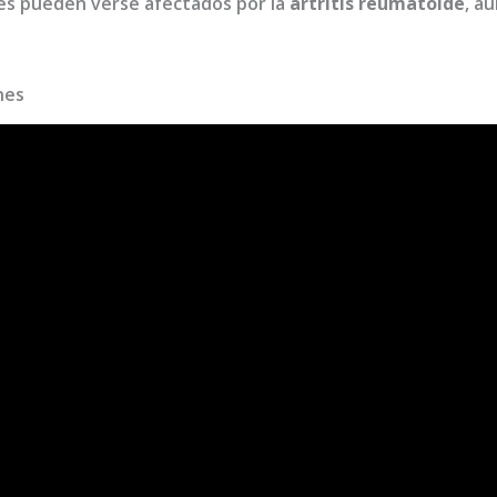
s pueden verse afectados por la
artritis reumatoide
, a
nes