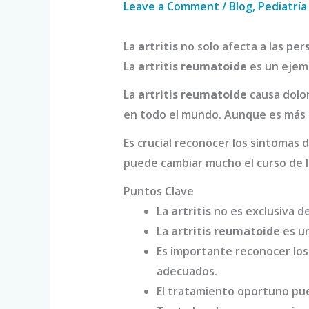
Leave a Comment
/
Blog
,
Pediatría
La
artritis
no solo afecta a las per
La
artritis reumatoide
es un ejem
La
artritis reumatoide
causa dolo
en todo el mundo. Aunque es más 
Es crucial reconocer los síntomas
puede cambiar mucho el curso de 
Puntos Clave
La
artritis
no es exclusiva d
La
artritis reumatoide
es un
Es importante reconocer lo
adecuados.
El tratamiento oportuno pue