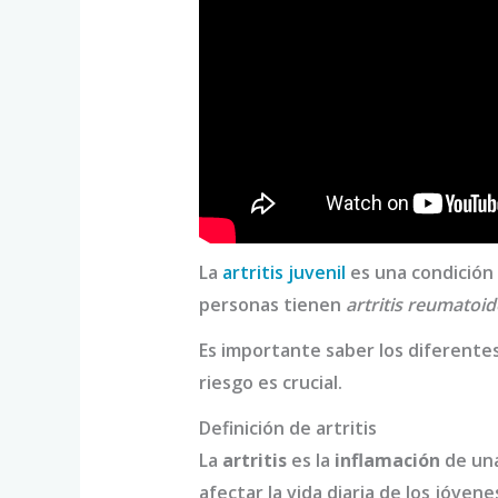
La
artritis juvenil
es una condición 
personas tienen
artritis reumatoid
Es importante saber los diferente
riesgo es crucial.
Definición de artritis
La
artritis
es la
inflamación
de una
afectar la vida diaria de los jóvene